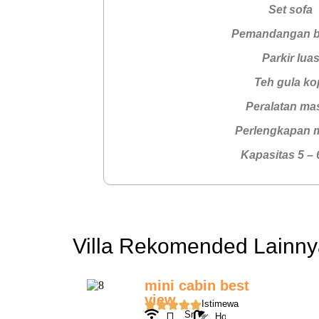
Set sofa
Pemandangan b
Parkir lua
Teh gula ko
Peralatan ma
Perlengkapan 
Kapasitas 5 – 
Villa Rekomended Lainny
mini cabin best
view
Istimewa
Wifi
Smart
Hot