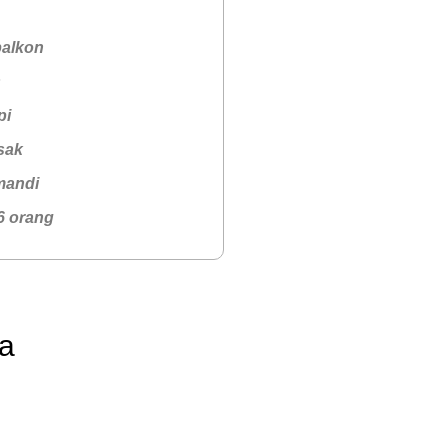
alkon
s
pi
sak
mandi
6 orang
a