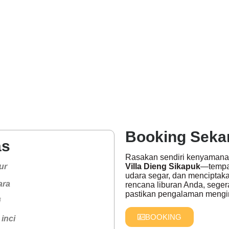
Booking Seka
as
Rasakan sendiri kenyamana
ur
Villa Dieng Sikapuk
—tempat
udara segar, dan menciptak
ara
rencana liburan Anda, sege
pastikan pengalaman mengin
i
BOOKING
inci